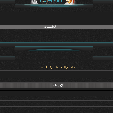
التعليمـــات
« آخـــر الـــمـــشـــاركــــات »
الإهداءات