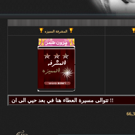
المشرفة المميزه
تتوالى مسيرة العطاء هنا في بعد حيي الى ان يحين قطاف الثمر فيطيب المذاق وتتراكض الحروف وتتراقص النغمات عبر كلماتكم ونبض مشاعركم وسنا اقلامكم وصدق ابجدياتكم ونقآء قلوبكم وطهر اصالتكم فآزهرت بها اروقة المنتدى واينعت . فانتشت الارواح بعطر اقلامكم الآخاذ و امتزجت ببساطة الروح وعمق المعنى ورقي الفكر .. هذا هو آنتم دانه ببحر بعد حيي تتلألأ بانفراد وتميز فلا يمكن لمداها العاصف ان يتوقف ولا لانهارها ان تجف ولا لشمس ابداعها ان تغرب.لذلك معا نصل للمعالي ونسمو للقمم ..... دمتم وطبتم دوما وابدا ....... (منتديات بعد حيي).. هنا في منتديات بعد حيي يمنع جميع الاغاني ويمنع اي صور غير لائقه او تحتوي على روابط منتديات ويمنع وضع اي ايميل بالتواقيع .. ويمنع اي مواضيع فيها عنصريه قبليه او مذهبيه منعا باتاا .....اجتمعنا هنا لنكسب الفائده وليس لنكسب الذنوب وفق الله المسلمين للتمسك بدينهم والبصيرة في أمرهم إنه قريب مجيب جزاكم الله خير ا ........ كل الود لقلوبكم !!