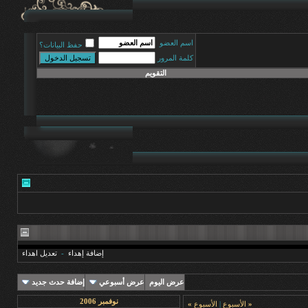
اسم العضو
حفظ البيانات؟
كلمة المرور
التقويم
إضافة إهداء
-
تعديل اهداء
عرض اليوم
عرض أسبوعي
إضافة حدث جديد
نوفمبر 2006
«
الأسبوع
|
الأسبوع
»