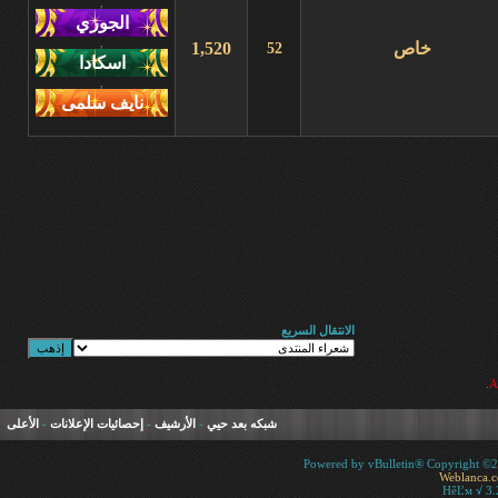
,
,
خاص
1,520
52
,
الانتقال السريع
.
شبكه بعد حيي
-
الأرشيف
-
إحصائيات الإعلانات
-
الأعلى
Powered by vBulletin® Copyright ©200
Weblanca.
HêĽм √ 3.