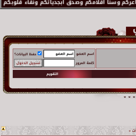
اسم العضو
حفظ البيانات؟
كلمة المرور
التقويم
ـات »