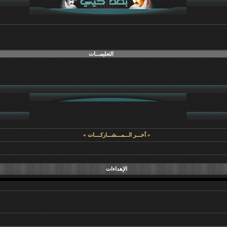
التعليمـــات
« آخـــر الـــمـــشـــاركــــات »
الإهداءات