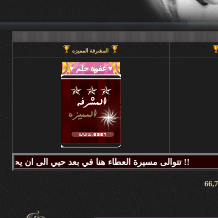
المشرفة المميزه
تتوالى مسيرة العطاء هنا في بعد حيي الى ان يحين قطاف الثمر فيطيب المذاق وتتراكض الحروف وتتراقص النغمات عبر كلماتكم ونبض مشاعركم وسنا اقلامكم وصدق ابجدياتكم ونقآء قلوبكم وطهر اصالتكم فآزهرت بها اروقة المنتدى واينعت . فانتشت الارواح بعطر اقلامكم الآخاذ و امتزجت ببساطة الروح وعمق المعنى ورقي الفكر .. هذا هو آنتم دانه ببحر بعد حيي تتلألأ بانفراد وتميز فلا يمكن لمداها العاصف ان يتوقف ولا لانهارها ان تجف ولا لشمس ابداعها ان تغرب.لذلك معا نصل للمعالي ونسمو للقمم ..... دمتم وطبتم دوما وابدا ....... (منتديات بعد حيي).. هنا في منتديات بعد حيي يمنع جميع الاغاني ويمنع اي صور غير لائقه او تحتوي على روابط منتديات ويمنع وضع اي ايميل بالتواقيع .. ويمنع اي مواضيع فيها عنصريه قبليه او مذهبيه منعا باتاا .....اجتمعنا هنا لنكسب الفائده وليس لنكسب الذنوب وفق الله المسلمين للتمسك بدينهم والبصيرة في أمرهم إنه قريب مجيب جزاكم الله خير ا ........ كل الود لقلوبكم !!