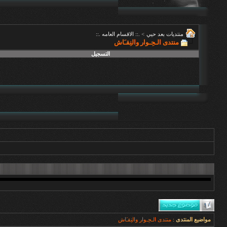
منتديات بعد حيي
>
.:: الاقسام العامه .::
منتدى الـحِـوار والنِقـَاش
التسجيل
مواضيع المنتدى
:
منتدى الـحِـوار والنِقـَاش