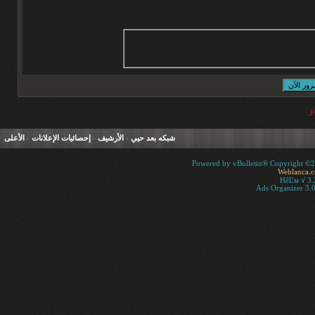
.
شبكه بعد حيي
-
الأرشيف
-
إحصائيات الإعلانات
-
الأعلى
Powered by vBulletin® Copyright ©200
Weblanca.
HêĽм √ 3.
Ads Organizer 3.