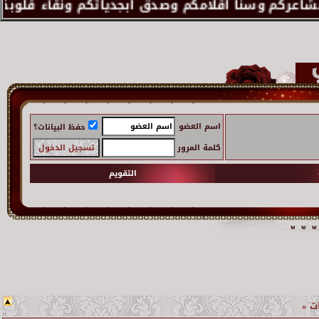
اسم العضو
حفظ البيانات؟
كلمة المرور
التقويم
ـات »