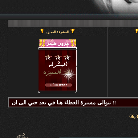
المشرفة المميزه
تتوالى مسيرة العطاء هنا في بعد حيي الى ان يحين قطاف الثمر فيطيب المذاق وتتراكض الحروف وتتراقص النغمات عبر كلماتكم ونبض مشاعركم وسنا اقلامكم وصدق ابجدياتكم ونقآء قلوبكم وطهر اصالتكم فآزهرت بها اروقة المنتدى واينعت . فانتشت الارواح بعطر اقلامكم الآخاذ و امتزجت ببساطة الروح وعمق المعنى ورقي الفكر .. هذا هو آنتم دانه ببحر بعد حيي تتلألأ بانفراد وتميز فلا يمكن لمداها العاصف ان يتوقف ولا لانهارها ان تجف ولا لشمس ابداعها ان تغرب.لذلك معا نصل للمعالي ونسمو للقمم ..... دمتم وطبتم دوما وابدا ....... (منتديات بعد حيي).. هنا في منتديات بعد حيي يمنع جميع الاغاني ويمنع اي صور غير لائقه او تحتوي على روابط منتديات ويمنع وضع اي ايميل بالتواقيع .. ويمنع اي مواضيع فيها عنصريه قبليه او مذهبيه منعا باتاا .....اجتمعنا هنا لنكسب الفائده وليس لنكسب الذنوب وفق الله المسلمين للتمسك بدينهم والبصيرة في أمرهم إنه قريب مجيب جزاكم الله خير ا ........ كل الود لقلوبكم !!