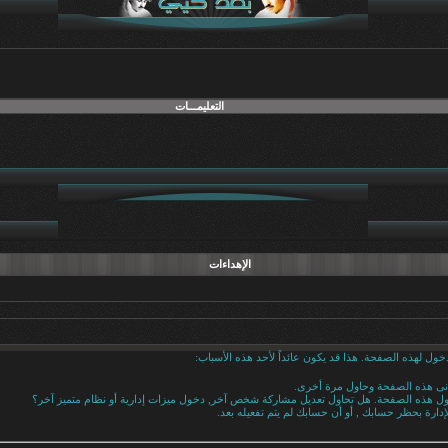
التعليمـــات
الإهداءات
خول لهذه الصفحة. هذا قد يكون عائداً لأحد هذه الأسباب:
دنى هذه الصفحة وحاول مرة أخرى.
خول هذه الصفحة. هل تحاول تعديل مشاركة شخص آخر, دخول ميزات إدارية أو نظام متميز آخر؟
إدارة بحظر حسابك , أو أن حسابك لم يتم تفعيله بعد.