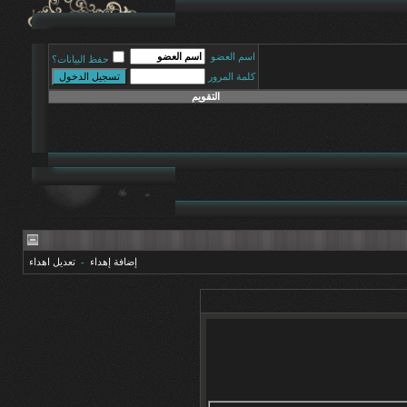
اسم العضو
حفظ البيانات؟
كلمة المرور
التقويم
إضافة إهداء
-
تعديل اهداء