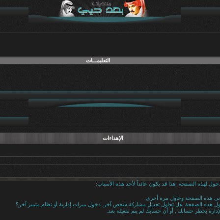
التعليمـــات
الإهداءات
خول لهذه الصفحة. هذا قد يكون عائداً لأحد هذه الأسباب:
دنى هذه الصفحة وحاول مرة أخرى.
خول هذه الصفحة. هل تحاول تعديل مشاركة شخص آخر, دخول ميزات إدارية أو نظام متميز آخر؟
إدارة بحظر حسابك , أو أن حسابك لم يتم تفعيله بعد.