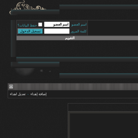
اسم العضو
حفظ البيانات؟
كلمة المرور
التقويم
إضافة إهداء
-
تعديل اهداء