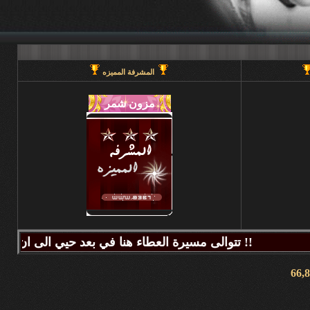
المشرفة المميزه
تتوالى مسيرة العطاء هنا في بعد حيي الى ان يحين قطاف الثمر فيطيب المذاق وتتراكض الحروف وتتراقص النغمات عبر كلماتكم ونبض مشاعركم وسنا اقلامكم وصدق ابجدياتكم ونقآء قلوبكم وطهر اصالتكم فآزهرت بها اروقة المنتدى واينعت . فانتشت الارواح بعطر اقلامكم الآخاذ و امتزجت ببساطة الروح وعمق المعنى ورقي الفكر .. هذا هو آنتم دانه ببحر بعد حيي تتلألأ بانفراد وتميز فلا يمكن لمداها العاصف ان يتوقف ولا لانهارها ان تجف ولا لشمس ابداعها ان تغرب.لذلك معا نصل للمعالي ونسمو للقمم ..... دمتم وطبتم دوما وابدا ....... (منتديات بعد حيي).. هنا في منتديات بعد حيي يمنع جميع الاغاني ويمنع اي صور غير لائقه او تحتوي على روابط منتديات ويمنع وضع اي ايميل بالتواقيع .. ويمنع اي مواضيع فيها عنصريه قبليه او مذهبيه منعا باتاا .....اجتمعنا هنا لنكسب الفائده وليس لنكسب الذنوب وفق الله المسلمين للتمسك بدينهم والبصيرة في أمرهم إنه قريب مجيب جزاكم الله خير ا ........ كل الود لقلوبكم !!