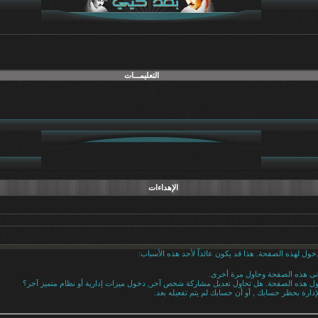
التعليمـــات
الإهداءات
خول لهذه الصفحة. هذا قد يكون عائداً لأحد هذه الأسباب:
دنى هذه الصفحة وحاول مرة أخرى.
خول هذه الصفحة. هل تحاول تعديل مشاركة شخص آخر, دخول ميزات إدارية أو نظام متميز آخر؟
إدارة بحظر حسابك , أو أن حسابك لم يتم تفعيله بعد.