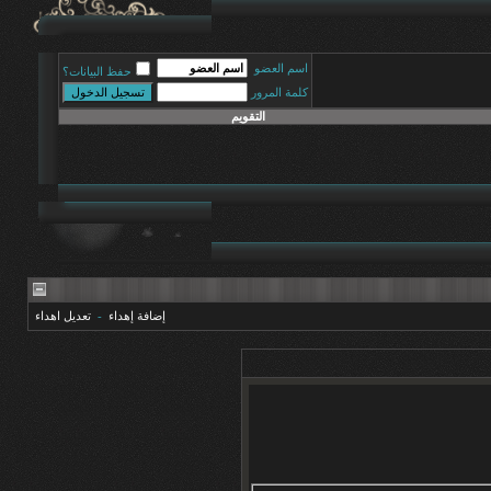
اسم العضو
حفظ البيانات؟
كلمة المرور
التقويم
إضافة إهداء
-
تعديل اهداء