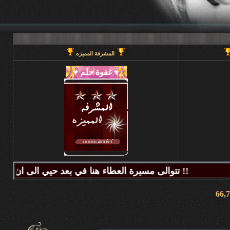
المشرفة المميزه
تتوالى مسيرة العطاء هنا في بعد حيي الى ان يحين قطاف الثمر فيطيب المذاق وتتراكض الحروف وتتراقص النغمات عبر كلماتكم ونبض مشاعركم وسنا اقلامكم وصدق ابجدياتكم ونقآء قلوبكم وطهر اصالتكم فآزهرت بها اروقة المنتدى واينعت . فانتشت الارواح بعطر اقلامكم الآخاذ و امتزجت ببساطة الروح وعمق المعنى ورقي الفكر .. هذا هو آنتم دانه ببحر بعد حيي تتلألأ بانفراد وتميز فلا يمكن لمداها العاصف ان يتوقف ولا لانهارها ان تجف ولا لشمس ابداعها ان تغرب.لذلك معا نصل للمعالي ونسمو للقمم ..... دمتم وطبتم دوما وابدا ....... (منتديات بعد حيي).. هنا في منتديات بعد حيي يمنع جميع الاغاني ويمنع اي صور غير لائقه او تحتوي على روابط منتديات ويمنع وضع اي ايميل بالتواقيع .. ويمنع اي مواضيع فيها عنصريه قبليه او مذهبيه منعا باتاا .....اجتمعنا هنا لنكسب الفائده وليس لنكسب الذنوب وفق الله المسلمين للتمسك بدينهم والبصيرة في أمرهم إنه قريب مجيب جزاكم الله خير ا ........ كل الود لقلوبكم !!