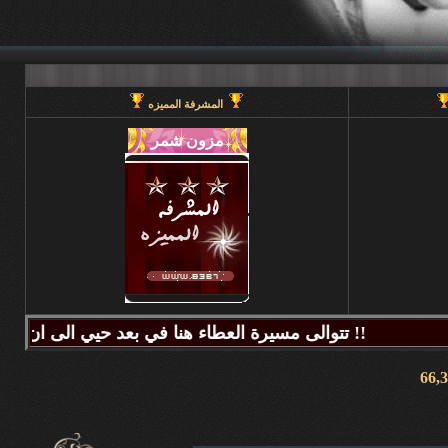
المشرفة المميزه
تتوالى مسيرة العطاء هنا في بعد حيي الى ان يحين قطاف الثمر فيطيب المذاق وتتراكض الحروف وتتراقص النغمات عبر كلماتكم ونبض مشاعركم وسنا اقلامكم وصدق ابجدياتكم ونقآء قلوبكم وطهر اصالتكم فآزهرت بها اروقة المنتدى واينعت . فانتشت الارواح بعطر اقلامكم الآخاذ و امتزجت ببساطة الروح وعمق المعنى ورقي الفكر .. هذا هو آنتم دانه ببحر بعد حيي تتلألأ بانفراد وتميز فلا يمكن لمداها العاصف ان يتوقف ولا لانهارها ان تجف ولا لشمس ابداعها ان تغرب.لذلك معا نصل للمعالي ونسمو للقمم ..... دمتم وطبتم دوما وابدا ....... (منتديات بعد حيي).. هنا في منتديات بعد حيي يمنع جميع الاغاني ويمنع اي صور غير لائقه او تحتوي على روابط منتديات ويمنع وضع اي ايميل بالتواقيع .. ويمنع اي مواضيع فيها عنصريه قبليه او مذهبيه منعا باتاا .....اجتمعنا هنا لنكسب الفائده وليس لنكسب الذنوب وفق الله المسلمين للتمسك بدينهم والبصيرة في أمرهم إنه قريب مجيب جزاكم الله خير ا ........ كل الود لقلوبكم !!