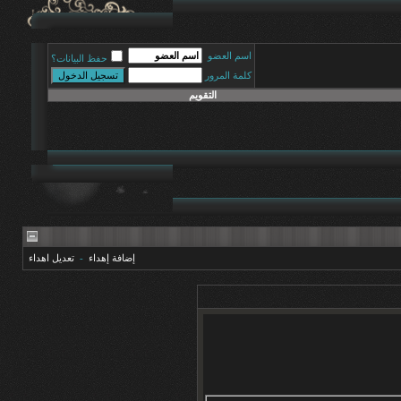
اسم العضو
حفظ البيانات؟
كلمة المرور
التقويم
إضافة إهداء
-
تعديل اهداء