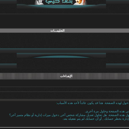
التعليمـــات
الإهداءات
خول لهذه الصفحة. هذا قد يكون عائداً لأحد هذه الأسباب:
دنى هذه الصفحة وحاول مرة أخرى.
خول هذه الصفحة. هل تحاول تعديل مشاركة شخص آخر, دخول ميزات إدارية أو نظام متميز آخر؟
إدارة بحظر حسابك , أو أن حسابك لم يتم تفعيله بعد.