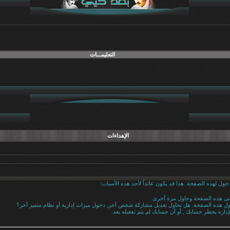
التعليمـــات
الإهداءات
خول لهذه الصفحة. هذا قد يكون عائداً لأحد هذه الأسباب:
دنى هذه الصفحة وحاول مرة أخرى.
خول هذه الصفحة. هل تحاول تعديل مشاركة شخص آخر, دخول ميزات إدارية أو نظام متميز آخر؟
إدارة بحظر حسابك , أو أن حسابك لم يتم تفعيله بعد.