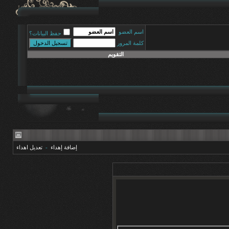
اسم العضو
حفظ البيانات؟
كلمة المرور
التقويم
إضافة إهداء
-
تعديل اهداء