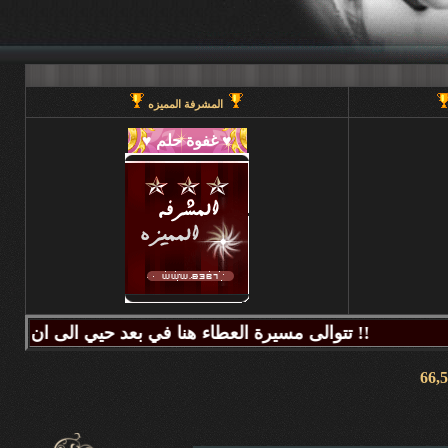
المشرفة المميزه
تتوالى مسيرة العطاء هنا في بعد حيي الى ان يحين قطاف الثمر فيطيب المذاق وتتراكض الحروف وتتراقص النغمات عبر كلماتكم ونبض مشاعركم وسنا اقلامكم وصدق ابجدياتكم ونقآء قلوبكم وطهر اصالتكم فآزهرت بها اروقة المنتدى واينعت . فانتشت الارواح بعطر اقلامكم الآخاذ و امتزجت ببساطة الروح وعمق المعنى ورقي الفكر .. هذا هو آنتم دانه ببحر بعد حيي تتلألأ بانفراد وتميز فلا يمكن لمداها العاصف ان يتوقف ولا لانهارها ان تجف ولا لشمس ابداعها ان تغرب.لذلك معا نصل للمعالي ونسمو للقمم ..... دمتم وطبتم دوما وابدا ....... (منتديات بعد حيي).. هنا في منتديات بعد حيي يمنع جميع الاغاني ويمنع اي صور غير لائقه او تحتوي على روابط منتديات ويمنع وضع اي ايميل بالتواقيع .. ويمنع اي مواضيع فيها عنصريه قبليه او مذهبيه منعا باتاا .....اجتمعنا هنا لنكسب الفائده وليس لنكسب الذنوب وفق الله المسلمين للتمسك بدينهم والبصيرة في أمرهم إنه قريب مجيب جزاكم الله خير ا ........ كل الود لقلوبكم !!