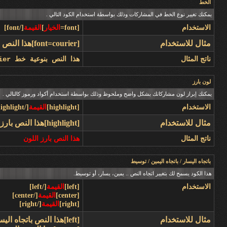
الخط
يمكنك تغيير نوع الخط في المشاركات وذلك بواسطة استخدام الكود التالي .
الاستخدام
[font=
الخيار
]
القيمة
[/font]
مثال للاستخدام
[font=courier]هذا النص بنوعية خط courier[/font]
ناتج المثال
هذا النص بنوعية خط courier
لون بارز
يمكنك إبراز لون مشاركاتك بشكل واضح وملحوظ وذلك بواسطة استخدام أكواد ورموز كالتالي .
الاستخدام
[highlight]
القيمة
[/highlight]
مثال للاستخدام
[highlight]هذا النص بارز اللون[/highlight]
ناتج المثال
هذا النص بارز اللون
باتجاه اليسار / باتجاه اليمين / توسيط
هذا الكود يسمح لك بتغيير اتجاه النص .. يمين، يسار، أو توسيط.
الاستخدام
[left]
القيمة
[/left]
[center]
القيمة
[/center]
[right]
القيمة
[/right]
مثال للاستخدام
[left]هذا النص باتجاه اليسار[/left]