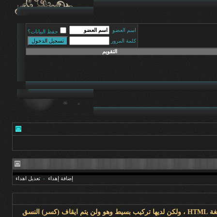
اسم العضو
حفظ البيانات؟
كلمة المرور
التقويم
إضافة إهداء
-
تعديل اهداء
BB code عبارة عن مجموعة من الأكواد المشتقة من لغة (html) والتي تكون قد تعرفت عليها من قبل .تسمح لك باضافة تهيئة إلى رسائلك بنفس طريقة لغة HTML ، ولكن لديها تركيب بسيط وهو ولن يتم ايقاف (كسر) النسق