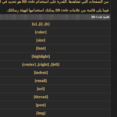
من الصفحات التي تشاهدها. القدرة على استخدام BB code هو تحديد في المنتدى - من قبل - المنتدى الأساسي بواسطة الإدارة ، لذا يجب عليك مراجعة قواعد المنتدى عند ارسال رسالة جديدة.
فيما يلى قائمة من علامات BB code يمكنك استخدامها لتهيئة رسائلك.
قائمة BB Code
[u]
,
[i]
,
[b]
[color]
[size]
[font]
[highlight]
[center]
,
[right]
,
[left]
[indent]
[email]
[url]
[thread]
[post]
[img]