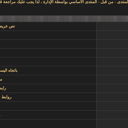
نص عريض 
باتجاه اليس
مت
رابط
روابط عن
ر