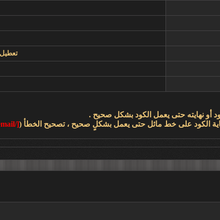
تعطيل عم
كود أو نهايته حتى يعمل الكود بشكل صحيح .
ية الكود على خط مائل حتى يعمل بشكلٍ صحيح ، تصحيح الخطأ (
[/email]