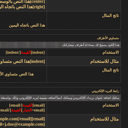
[center]هذا النص بالوسط[/center]
[right]هذا النص باتجاه اليمين[/right]
ناتج المثال
هذا النص باتجاه اليمين
متساوي الأطراف
هذا الكود يسمح لك بمحاذاة أطراف مشاركتك.
الاستخدام
[indent]
القيمة
[/indent]
مثال للاستخدام
[indent]هذا النص متساوي الأطراف[/indent]
ناتج المثال
هذا النص متساوي ال
رابط البريد الإلكتروني
يمكنك اضافة عنوان بريدك الإلكتروني ويمكنك أيضآ اضافة تسمية لبريد الإلكتروني وذلك بواسطة اس
الاستخدام
[email]
القيمة
[/email]
[email=
الخيار
]
القيمة
[/email]
[email]j.doe@example.com[/email]
مثال للاستخدام
[email=j.doe@example.com]اضغط هنا لمراسلتي بريدياً[/email]