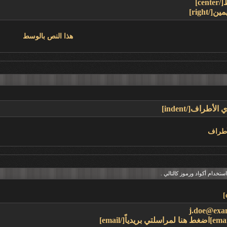
هذا النص بالوسط
أطراف
تخدام أكواد ورموز كالتالي .