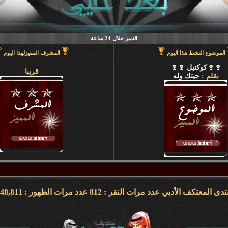
التميز خلال 24 ساعة
الموضوع النشط هذا اليوم
المشرف المميزلهذا اليوم
🍷🍷كوكتيل 🍷🍷
قريبا
بقلم :
جيتك وله
تتوالى مسيرة العطاء هنا في بعد حيي الى ان يحين قطاف الثمر فيطيب المذاق وتتراكض الحروف وتتراقص النغمات عبر كلماتكم ونبض مشاعركم وسنا اقلامكم وصدق ابجدياتكم ونقآء قلوبكم وطهر اصالتكم فآزهرت بها اروقة المنتدى واينعت . فانتشت الارواح بعطر اقلامكم الآخاذ و امتزجت ببساطة الروح وعمق المعنى ورقي الفكر .. هذا هو آنتم دانه ببحر بعد حيي تتلألأ بانفراد وتميز فلا يمكن لمداها العاصف ان يتوقف ولا لانهارها ان تجف ولا لشمس ابداعها ان تغرب.لذلك معا نصل للمعالي ونسمو للقمم ..... دمتم وطبتم دوما وابدا ....... (منتديات بعد حيي).. هنا في منتديات بعد حيي يمنع جميع الاغاني ويمنع اي صور غير لائقه او تحتوي على روابط منتديات ويمنع وضع اي ايميل بالتواقيع .. ويمنع اي مواضيع فيها عنصريه قبليه او مذهبيه منعا باتاا .....اجتمعنا هنا لنكسب الفائده وليس لنكسب الذنوب وفق الله المسلمين للتمسك بدينهم والبصيرة في أمرهم إنه قريب مجيب جزاكم الله خير ا ........ كل الود لقلوبكم !!