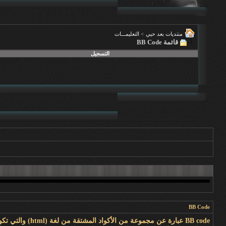
منتديات بعد حيي
>
التعليمـــات
قائمة BB Code
التسجيل
BB Code