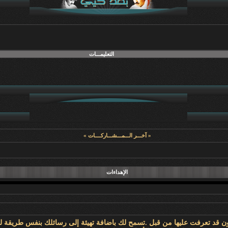
التعليمـــات
« آخـــر الـــمـــشـــاركــــات »
الإهداءات