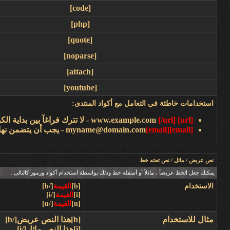
[code]
[php]
[quote]
[noparse]
[attach]
[youtube]
استخدامات خاطئة في التعامل مع أكواد المنتدى:
[url]
www.example.com
[/url]
- لا تترك فراغآ بين بداية ال
[email]
[email]
myname@domain.com
- يجب أن يتضمن نها
نص عريض / مائل / نص تحته خط
يمكنك جعل الخط عريضآ ، مائلاً أو أسفله خط وذلك بواسطة استخدام أكواد ورموز كالتالي .
الاستخدام
[b]
القيمة
[/b]
[i]
القيمة
[/i]
[u]
القيمة
[/u]
مثال للاستخدام
[b]هذا النص عريض[/b]
[i]هذا النص مائل[/i]