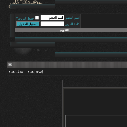
اسم العضو
حفظ البيانات؟
كلمة المرور
التقويم
إضافة إهداء
-
تعديل اهداء