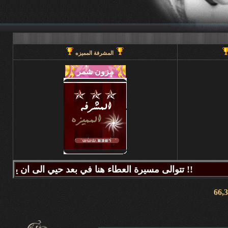
المشرفة المميزه
تتوالى مسيرة العطاء هنا في بعد حيي الى ان يحين قطاف الثمر فيطيب المذاق وتتراكض الحروف وتتراقص النغمات عبر كلماتكم ونبض مشاعركم وسنا اقلامكم وصدق ابجدياتكم ونقآء قلوبكم وطهر اصالتكم فآزهرت بها اروقة المنتدى واينعت . فانتشت الارواح بعطر اقلامكم الآخاذ و امتزجت ببساطة الروح وعمق المعنى ورقي الفكر .. هذا هو آنتم دانه ببحر بعد حيي تتلألأ بانفراد وتميز فلا يمكن لمداها العاصف ان يتوقف ولا لانهارها ان تجف ولا لشمس ابداعها ان تغرب.لذلك معا نصل للمعالي ونسمو للقمم ..... دمتم وطبتم دوما وابدا ....... (منتديات بعد حيي).. هنا في منتديات بعد حيي يمنع جميع الاغاني ويمنع اي صور غير لائقه او تحتوي على روابط منتديات ويمنع وضع اي ايميل بالتواقيع .. ويمنع اي مواضيع فيها عنصريه قبليه او مذهبيه منعا باتاا .....اجتمعنا هنا لنكسب الفائده وليس لنكسب الذنوب وفق الله المسلمين للتمسك بدينهم والبصيرة في أمرهم إنه قريب مجيب جزاكم الله خير ا ........ كل الود لقلوبكم !!