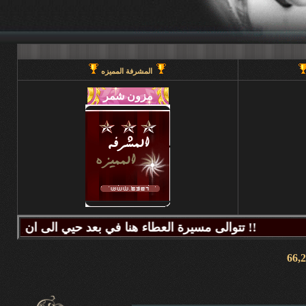
المشرفة المميزه
تتوالى مسيرة العطاء هنا في بعد حيي الى ان يحين قطاف الثمر فيطيب المذاق وتتراكض الحروف وتتراقص النغمات عبر كلماتكم ونبض مشاعركم وسنا اقلامكم وصدق ابجدياتكم ونقآء قلوبكم وطهر اصالتكم فآزهرت بها اروقة المنتدى واينعت . فانتشت الارواح بعطر اقلامكم الآخاذ و امتزجت ببساطة الروح وعمق المعنى ورقي الفكر .. هذا هو آنتم دانه ببحر بعد حيي تتلألأ بانفراد وتميز فلا يمكن لمداها العاصف ان يتوقف ولا لانهارها ان تجف ولا لشمس ابداعها ان تغرب.لذلك معا نصل للمعالي ونسمو للقمم ..... دمتم وطبتم دوما وابدا ....... (منتديات بعد حيي).. هنا في منتديات بعد حيي يمنع جميع الاغاني ويمنع اي صور غير لائقه او تحتوي على روابط منتديات ويمنع وضع اي ايميل بالتواقيع .. ويمنع اي مواضيع فيها عنصريه قبليه او مذهبيه منعا باتاا .....اجتمعنا هنا لنكسب الفائده وليس لنكسب الذنوب وفق الله المسلمين للتمسك بدينهم والبصيرة في أمرهم إنه قريب مجيب جزاكم الله خير ا ........ كل الود لقلوبكم !!