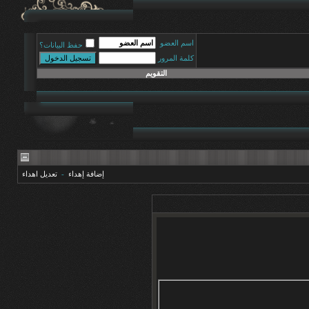
اسم العضو
حفظ البيانات؟
كلمة المرور
التقويم
إضافة إهداء
-
تعديل اهداء