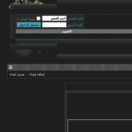
اسم العضو
حفظ البيانات؟
كلمة المرور
التقويم
إضافة إهداء
-
تعديل اهداء