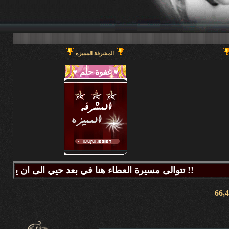
المشرفة المميزه
تتوالى مسيرة العطاء هنا في بعد حيي الى ان يحين قطاف الثمر فيطيب المذاق وتتراكض الحروف وتتراقص النغمات عبر كلماتكم ونبض مشاعركم وسنا اقلامكم وصدق ابجدياتكم ونقآء قلوبكم وطهر اصالتكم فآزهرت بها اروقة المنتدى واينعت . فانتشت الارواح بعطر اقلامكم الآخاذ و امتزجت ببساطة الروح وعمق المعنى ورقي الفكر .. هذا هو آنتم دانه ببحر بعد حيي تتلألأ بانفراد وتميز فلا يمكن لمداها العاصف ان يتوقف ولا لانهارها ان تجف ولا لشمس ابداعها ان تغرب.لذلك معا نصل للمعالي ونسمو للقمم ..... دمتم وطبتم دوما وابدا ....... (منتديات بعد حيي).. هنا في منتديات بعد حيي يمنع جميع الاغاني ويمنع اي صور غير لائقه او تحتوي على روابط منتديات ويمنع وضع اي ايميل بالتواقيع .. ويمنع اي مواضيع فيها عنصريه قبليه او مذهبيه منعا باتاا .....اجتمعنا هنا لنكسب الفائده وليس لنكسب الذنوب وفق الله المسلمين للتمسك بدينهم والبصيرة في أمرهم إنه قريب مجيب جزاكم الله خير ا ........ كل الود لقلوبكم !!